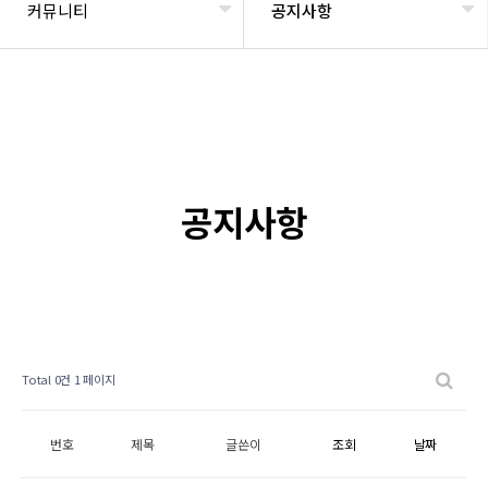
커뮤니티
공지사항
공지사항
Total 0건
1 페이지
번호
제목
글쓴이
조회
날짜