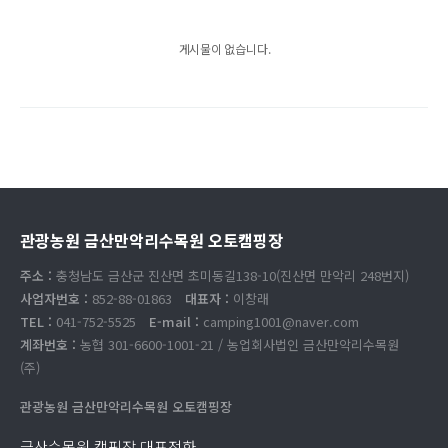
게시물이 없습니다.
관광농원 금산만악리수목원 오토캠핑장
주소 :
충청남도 금산군 진산면 초미동길138-10(진산면 만악리 248번지)
사업자번호 :
852-88-01863
대표자 :
이창래
TEL :
041-752-5525
E-mail :
camping1001@naver.com
계좌번호 :
농협 301-6600-1001-21 / 농업회사법인 금산만악리수목원
(주)
관광농원 금산만악리수목원 오토캠핑장
금산수목원 캠핑장 대표전화