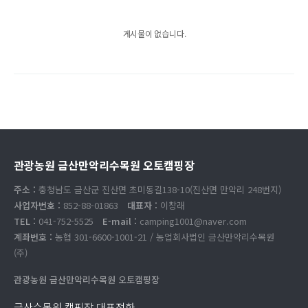
게시물이 없습니다.
관광농원 금산만악리수목원 오토캠핑장
주소 :
충청남도 금산군 진산면 초미동길138-10(진산면 만악리 248번지)
사업자번호 :
852-88-01863
대표자 :
이창래
TEL :
041-752-5525
E-mail :
camping1001@naver.com
계좌번호 :
농협 301-6600-1001-21 / 농업회사법인 금산만악리수목원
(주)
관광농원 금산만악리수목원 오토캠핑장
금산수목원 캠핑장 대표전화