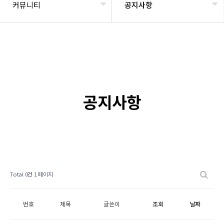
커뮤니티
공지사항
공지사항
Total 0건
1 페이지
번호
제목
글쓴이
조회
날짜