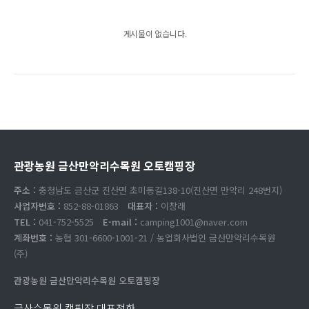
게시물이 없습니다.
관광농원 금산만악리수목원 오토캠핑장
주소 :
충청남도 금산군 진산면 초미동길138-10(진산면 만악리 248번지)
사업자번호 :
852-88-01863
대표자 :
이창래
TEL :
041-752-5525
E-mail :
camping1001@naver.com
계좌번호 :
농협 301-6600-1001-21 / 농업회사법인 금산만악리수목원
(주)
관광농원 금산만악리수목원 오토캠핑장
금산수목원 캠핑장 대표전화