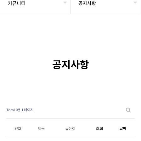
커뮤니티
공지사항
공지사항
Total 0건
1 페이지
번호
제목
글쓴이
조회
날짜