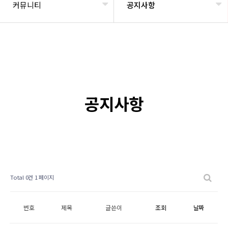
커뮤니티
공지사항
공지사항
Total 0건
1 페이지
번호
제목
글쓴이
조회
날짜