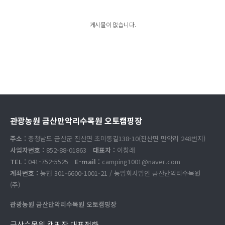
게시물이 없습니다.
관광농원 금산만악리수목원 오토캠핑장
주소 :
충청남도 금산군 진산면 초미동길138-10(진산면 만악리 248번지)
사업자번호 :
852-88-01863
대표자 :
이창래
TEL :
041-752-5525
E-mail :
camping1001@naver.com
계좌번호 :
농협 301-6600-1001-21 / 농업회사법인 금산만악리수목원
(주)
관광농원 금산만악리수목원 오토캠핑장
금산수목원 캠핑장 대표전화