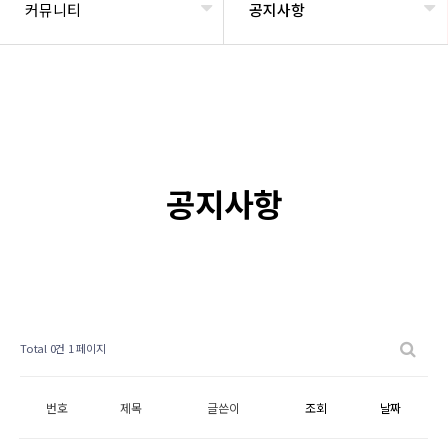
커뮤니티
공지사항
공지사항
Total 0건
1 페이지
번호
제목
글쓴이
조회
날짜