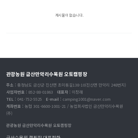
게시물이 없습니다.
관광농원 금산만악리수목원 오토캠핑장
주소 :
충청남도 금산군 진산면 초미동길138-10(진산면 만악리 248번지)
사업자번호 :
852-88-01863
대표자 :
이창래
TEL :
041-752-5525
E-mail :
camping1001@naver.com
계좌번호 :
농협 301-6600-1001-21 / 농업회사법인 금산만악리수목원
(주)
관광농원 금산만악리수목원 오토캠핑장
금산수목원 캠핑장 대표전화