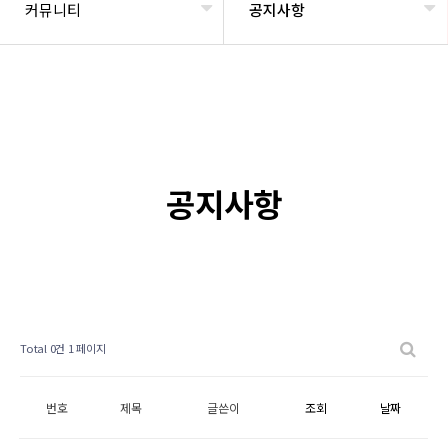
커뮤니티
공지사항
공지사항
Total 0건
1 페이지
번호
제목
글쓴이
조회
날짜