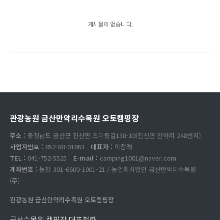
게시물이 없습니다.
관광농원 금산만악리수목원 오토캠핑장
주소 :
충청남도 금산군 진산면 초미동길138-10(진산면 만악리 248번지)
사업자번호 :
852-88-01863
대표자 :
이창래
TEL :
041-752-5525
E-mail :
camping1001@naver.com
계좌번호 :
농협 301-6600-1001-21 / 농업회사법인 금산만악리수목원
(주)
관광농원 금산만악리수목원 오토캠핑장
금산수목원 캠핑장 대표전화