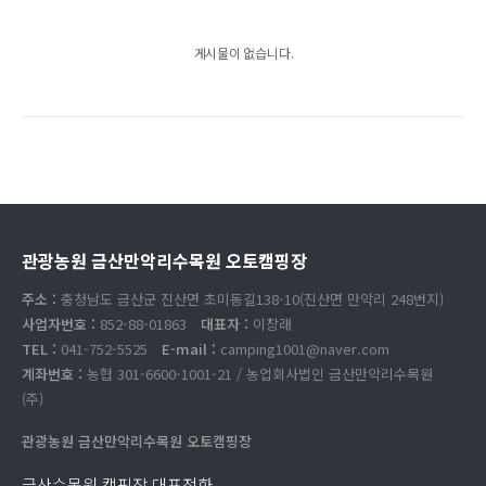
게시물이 없습니다.
관광농원 금산만악리수목원 오토캠핑장
주소 :
충청남도 금산군 진산면 초미동길138-10(진산면 만악리 248번지)
사업자번호 :
852-88-01863
대표자 :
이창래
TEL :
041-752-5525
E-mail :
camping1001@naver.com
계좌번호 :
농협 301-6600-1001-21 / 농업회사법인 금산만악리수목원
(주)
관광농원 금산만악리수목원 오토캠핑장
금산수목원 캠핑장 대표전화