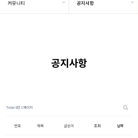
커뮤니티
공지사항
공지사항
Total 0건
1 페이지
번호
제목
글쓴이
조회
날짜