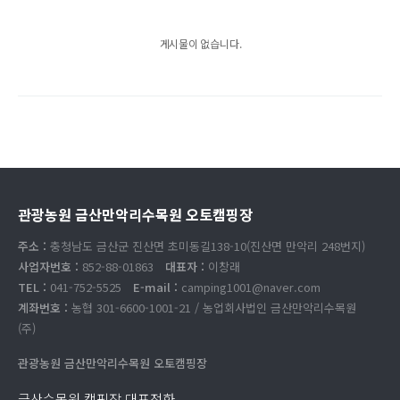
게시물이 없습니다.
관광농원 금산만악리수목원 오토캠핑장
주소 :
충청남도 금산군 진산면 초미동길138-10(진산면 만악리 248번지)
사업자번호 :
852-88-01863
대표자 :
이창래
TEL :
041-752-5525
E-mail :
camping1001@naver.com
계좌번호 :
농협 301-6600-1001-21 / 농업회사법인 금산만악리수목원
(주)
관광농원 금산만악리수목원 오토캠핑장
금산수목원 캠핑장 대표전화