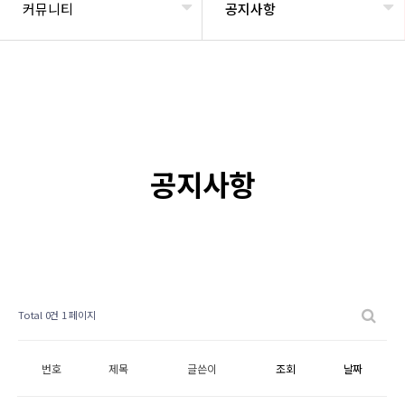
커뮤니티
공지사항
공지사항
Total 0건
1 페이지
번호
제목
글쓴이
조회
날짜