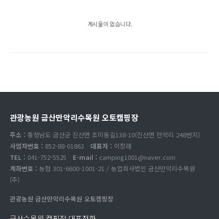
게시물이 없습니다.
관광농원 금산만악리수목원 오토캠핑장
주소 :
충청남도 금산군 진산면 초미동길138-10(진산면 만악리 248번지)
사업자번호 :
852-88-01863
대표자 :
이창래
TEL :
041-752-5525
E-mail :
camping1001@naver.com
계좌번호 :
농협 301-6600-1001-21 / 농업회사법인 금산만악리수목원
(주)
관광농원 금산만악리수목원 오토캠핑장
금산수목원 캠핑장 대표전화