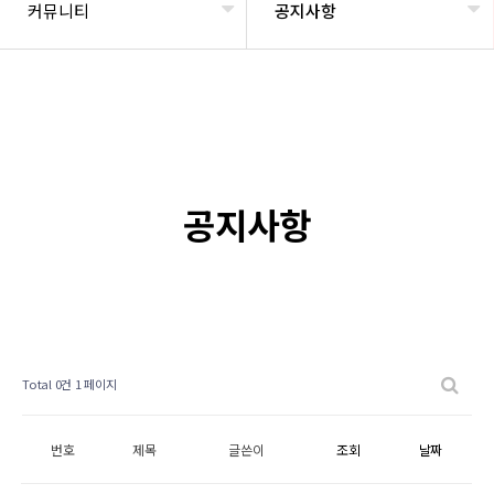
커뮤니티
공지사항
공지사항
Total 0건
1 페이지
번호
제목
글쓴이
조회
날짜