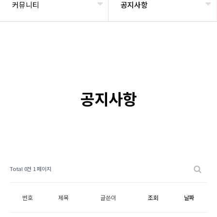
커뮤니티
공지사항
공지사항
Total 0건
1 페이지
번호
제목
글쓴이
조회
날짜