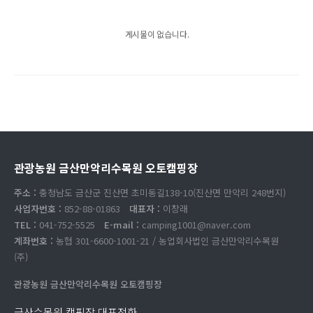
게시물이 없습니다.
관광농원 금산만악리수목원 오토캠핑장
주소 :
충청남도 금산군 진산면 초미동길138-10(진산면 만악리 248번지)
사업자번호 :
852-88-01863
대표자 :
이창래
TEL :
041-752-5525
E-mail :
camping1001@naver.com
계좌번호 :
농협 301-6600-1001-21 / 농업회사법인 금산만악리수목원
(주)
관광농원 금산만악리수목원 오토캠핑장
금산수목원 캠핑장 대표전화