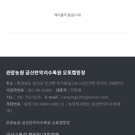
게시물이 없습니다.
관광농원 금산만악리수목원 오토캠핑장
주소 :
충청남도 금산군 진산면 초미동길138-10(진산면 만악리 248번지)
사업자번호 :
852-88-01863
대표자 :
이창래
TEL :
041-752-5525
E-mail :
camping1001@naver.com
계좌번호 :
농협 301-6600-1001-21 / 농업회사법인 금산만악리수목원
(주)
관광농원 금산만악리수목원 오토캠핑장
금산수목원 캠핑장 대표전화