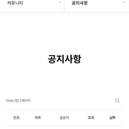
커뮤니티
공지사항
공지사항
Total 0건
1 페이지
번호
제목
글쓴이
조회
날짜