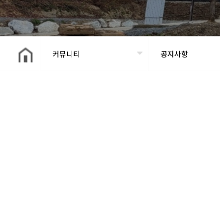
커뮤니티
공지사항