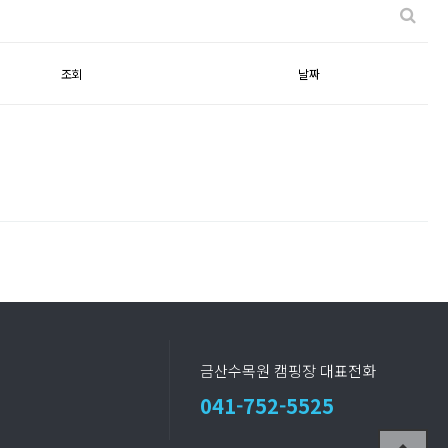
조회
날짜
금산수목원 캠핑장 대표전화
041-752-5525