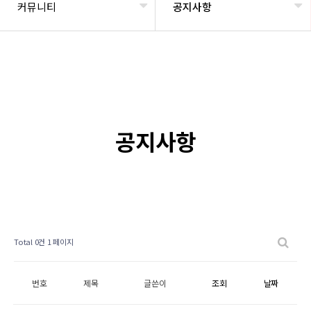
커뮤니티
공지사항
공지사항
Total 0건
1 페이지
번호
제목
글쓴이
조회
날짜