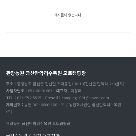
게시물이 없습니다.
관광농원 금산만악리수목원 오토캠핑장
주소 :
충청남도 금산군 진산면 초미동길138-10(진산면 만악리 248번지)
사업자번호 :
852-88-01863
대표자 :
이창래
TEL :
041-752-5525
E-mail :
camping1001@naver.com
계좌번호 :
농협 301-6600-1001-21 / 농업회사법인 금산만악리수목원
(주)
관광농원 금산만악리수목원 오토캠핑장
금산수목원 캠핑장 대표전화