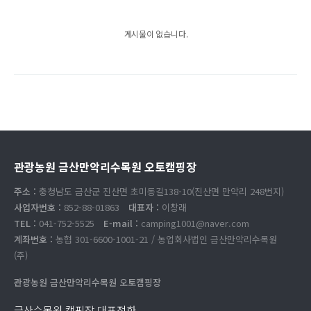
게시물이 없습니다.
관광농원 금산만악리수목원 오토캠핑장
주소 :
충청남도 금산군 진산면 초미동길138-10(진산면 만악리 248번지)
사업자번호 :
852-88-01863
대표자 :
이창래
TEL :
041-752-5525
E-mail :
camping1001@naver.com
계좌번호 :
농협 301-6600-1001-21 / 농업회사법인 금산만악리수목원
(주)
관광농원 금산만악리수목원 오토캠핑장
금산수목원 캠핑장 대표전화