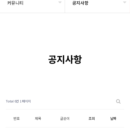
커뮤니티
공지사항
공지사항
Total 0건
1 페이지
번호
제목
글쓴이
조회
날짜