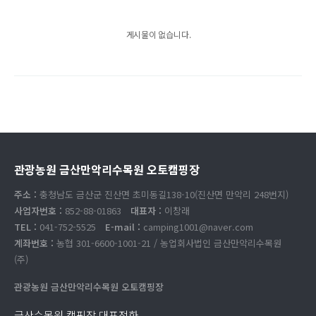
게시물이 없습니다.
관광농원 금산만악리수목원 오토캠핑장
주소 :
충청남도 금산군 진산면 초미동길138-10(진산면 만악리 248번지)
사업자번호 :
852-88-01863
대표자 :
이창래
TEL :
041-752-5525
E-mail :
camping1001@naver.com
계좌번호 :
농협 301-6600-1001-21 / 농업회사법인 금산만악리수목원
(주)
관광농원 금산만악리수목원 오토캠핑장
금산수목원 캠핑장 대표전화