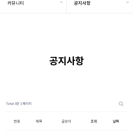
커뮤니티
공지사항
공지사항
Total 0건
1 페이지
번호
제목
글쓴이
조회
날짜