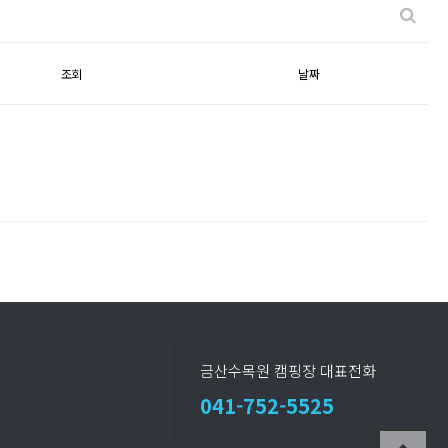
조회
날짜
금산수목원 캠핑장 대표전화
041-752-5525