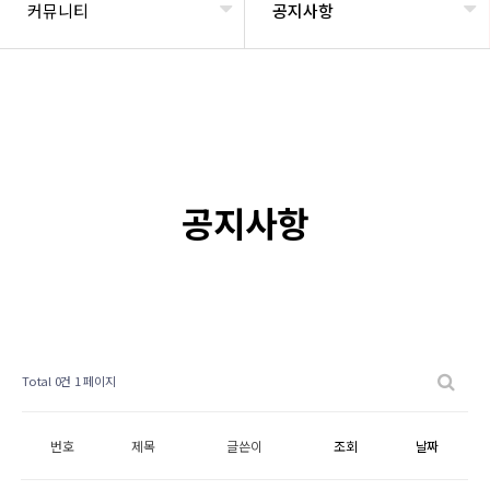
커뮤니티
공지사항
공지사항
Total 0건
1 페이지
번호
제목
글쓴이
조회
날짜