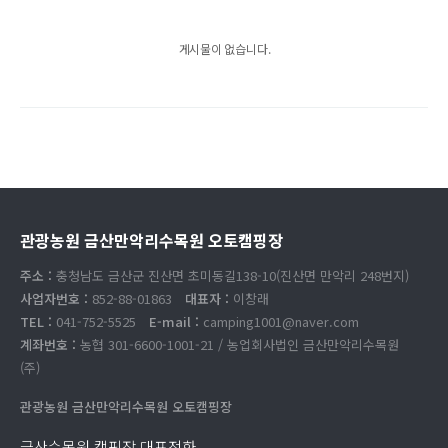
게시물이 없습니다.
관광농원 금산만악리수목원 오토캠핑장
주소 :
충청남도 금산군 진산면 초미동길138-10(진산면 만악리 248번지)
사업자번호 :
852-88-01863
대표자 :
이창래
TEL :
041-752-5525
E-mail :
camping1001@naver.com
계좌번호 :
농협 301-6600-1001-21 / 농업회사법인 금산만악리수목원
(주)
관광농원 금산만악리수목원 오토캠핑장
금산수목원 캠핑장 대표전화