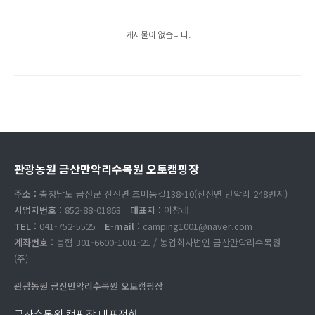
게시물이 없습니다.
관광농원 금산만악리수목원 오토캠핑장
주소 :
충청남도 금산군 진산면 초미동길138-10(진산면 만악리 248번지)
사업자번호 :
852-88-01863
대표자 :
이창래
TEL :
041-752-5525
E-mail :
camping1001@naver.com
계좌번호 :
농협 301-6600-1001-21 / 농업회사법인 금산만악리수목원
(주)
관광농원 금산만악리수목원 오토캠핑장
금산수목원 캠핑장 대표전화