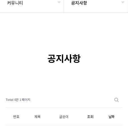
커뮤니티
공지사항
공지사항
Total 0건
1 페이지
번호
제목
글쓴이
조회
날짜