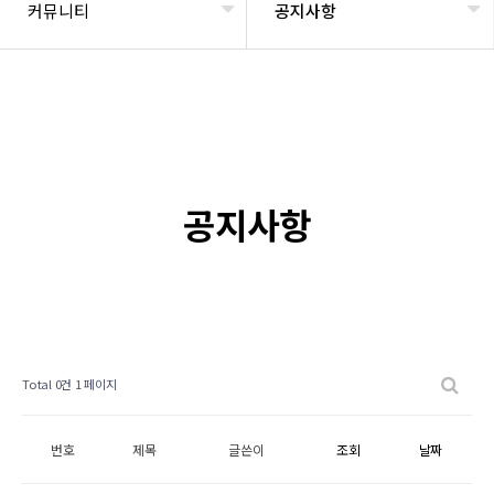
커뮤니티
공지사항
공지사항
Total 0건
1 페이지
번호
제목
글쓴이
조회
날짜