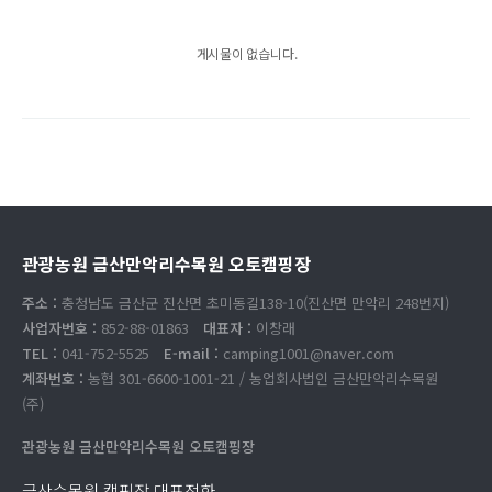
게시물이 없습니다.
관광농원 금산만악리수목원 오토캠핑장
주소 :
충청남도 금산군 진산면 초미동길138-10(진산면 만악리 248번지)
사업자번호 :
852-88-01863
대표자 :
이창래
TEL :
041-752-5525
E-mail :
camping1001@naver.com
계좌번호 :
농협 301-6600-1001-21 / 농업회사법인 금산만악리수목원
(주)
관광농원 금산만악리수목원 오토캠핑장
금산수목원 캠핑장 대표전화