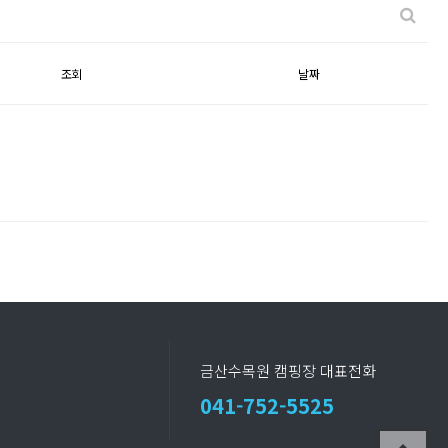
조회
날짜
금산수목원 캠핑장 대표전화
041-752-5525