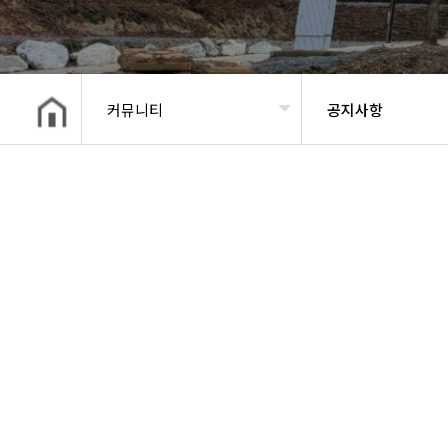
커뮤니티
공지사항