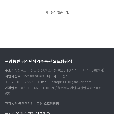
게시물이 없습니다.
관광농원 금산만악리수목원 오토캠핑장
주소 :
충청남도 금산군 진산면 초미동길138-10(진산면 만악리 248번지)
사업자번호 :
852-88-01863
대표자 :
이창래
TEL :
041-752-5525
E-mail :
camping1001@naver.com
계좌번호 :
농협 301-6600-1001-21 / 농업회사법인 금산만악리수목원
(주)
관광농원 금산만악리수목원 오토캠핑장
금산수목원 캠핑장 대표전화