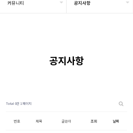
커뮤니티
공지사항
공지사항
Total 0건
1 페이지
번호
제목
글쓴이
조회
날짜