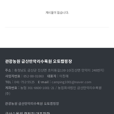
게시물이 없습니다.
관광농원 금산만악리수목원 오토캠핑장
주소 :
충청남도 금산군 진산면 초미동길138-10(진산면 만악리 248번지)
사업자번호 :
852-88-01863
대표자 :
이창래
TEL :
041-752-5525
E-mail :
camping1001@naver.com
계좌번호 :
농협 301-6600-1001-21 / 농업회사법인 금산만악리수목원
(주)
관광농원 금산만악리수목원 오토캠핑장
금산수목원 캠핑장 대표전화