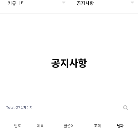
커뮤니티
공지사항
공지사항
Total 0건
1 페이지
번호
제목
글쓴이
조회
날짜