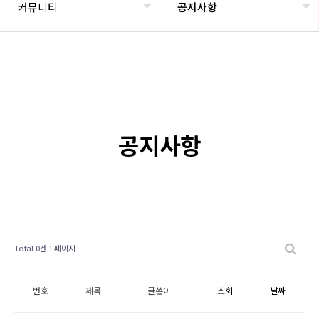
커뮤니티
공지사항
공지사항
Total 0건
1 페이지
번호
제목
글쓴이
조회
날짜