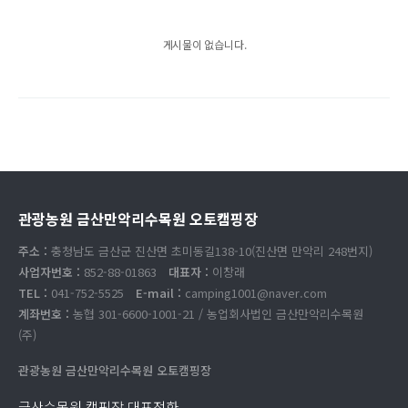
게시물이 없습니다.
관광농원 금산만악리수목원 오토캠핑장
주소 :
충청남도 금산군 진산면 초미동길138-10(진산면 만악리 248번지)
사업자번호 :
852-88-01863
대표자 :
이창래
TEL :
041-752-5525
E-mail :
camping1001@naver.com
계좌번호 :
농협 301-6600-1001-21 / 농업회사법인 금산만악리수목원
(주)
관광농원 금산만악리수목원 오토캠핑장
금산수목원 캠핑장 대표전화