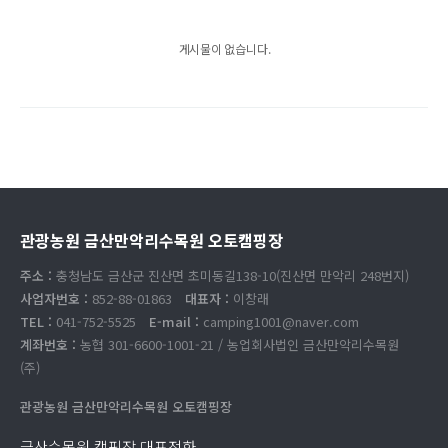
게시물이 없습니다.
관광농원 금산만악리수목원 오토캠핑장
주소 :
충청남도 금산군 진산면 초미동길138-10(진산면 만악리 248번지)
사업자번호 :
852-88-01863
대표자 :
이창래
TEL :
041-752-5525
E-mail :
camping1001@naver.com
계좌번호 :
농협 301-6600-1001-21 / 농업회사법인 금산만악리수목원
(주)
관광농원 금산만악리수목원 오토캠핑장
금산수목원 캠핑장 대표전화