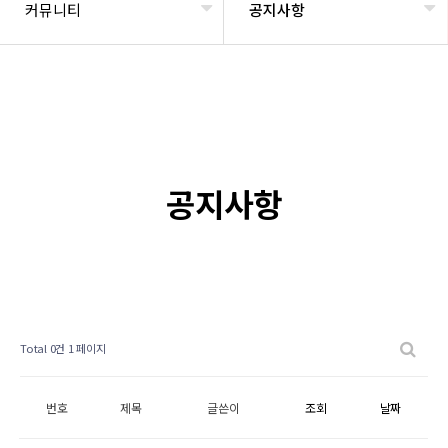
커뮤니티
공지사항
공지사항
Total 0건
1 페이지
번호
제목
글쓴이
조회
날짜