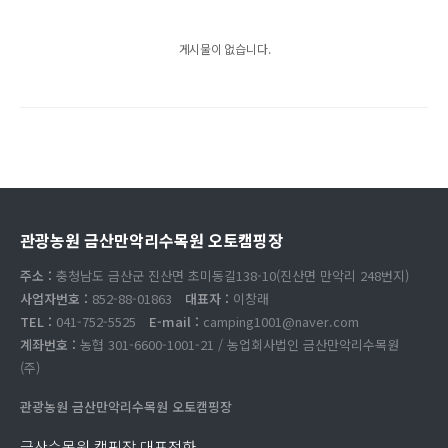
게시물이 없습니다.
관광농원 금산만악리수목원 오토캠핑장
주소 :
충청남도 금산군 진산면 초미동길138-10(진산면 만악리 248번지)
사업자번호 :
852-88-01863
대표자 :
이창래
TEL :
041-752-5525
E-mail :
camping1001@naver.com
계좌번호 :
농협 301-6600-1001-21 / 농업회사법인 금산만악리수목원
(주)
관광농원 금산만악리수목원 오토캠핑장
금산수목원 캠핑장 대표전화