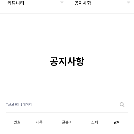
커뮤니티
공지사항
공지사항
Total 0건
1 페이지
번호
제목
글쓴이
조회
날짜