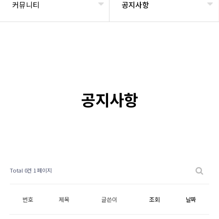
커뮤니티
공지사항
공지사항
Total 0건
1 페이지
번호
제목
글쓴이
조회
날짜