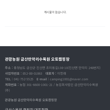
게시물이 없습니다.
관광농원 금산만악리수목원 오토캠핑장
주소 :
충청남도 금산군 진산면 초미동길138-10(진산면 만악리 248번지)
사업자번호 :
852-88-01863
대표자 :
이창래
TEL :
041-752-5525
E-mail :
camping1001@naver.com
계좌번호 :
농협 301-6600-1001-21 / 농업회사법인 금산만악리수목원
(주)
관광농원 금산만악리수목원 오토캠핑장
금산수목원 캠핑장 대표전화