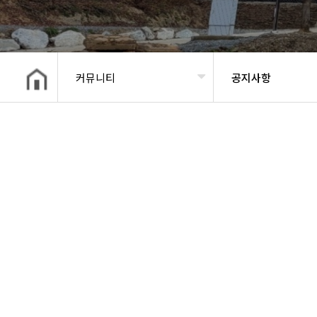
커뮤니티
공지사항