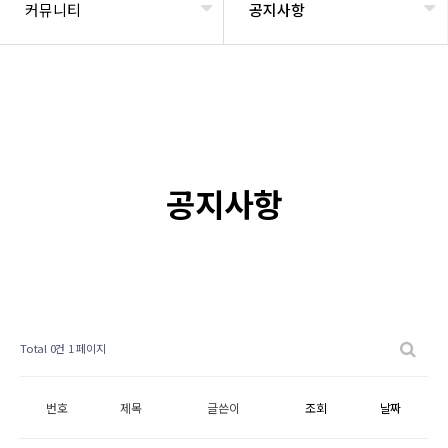
커뮤니티
공지사항
공지사항
Total 0건
1 페이지
번호
제목
글쓴이
조회
날짜