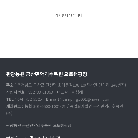
게시물이 없습니다.
관광농원 금산만악리수목원 오토캠핑장
주소 :
충청남도 금산군 진산면 초미동길138-10(진산면 만악리 248번지)
사업자번호 :
852-88-01863
대표자 :
이창래
TEL :
041-752-5525
E-mail :
camping1001@naver.com
계좌번호 :
농협 301-6600-1001-21 / 농업회사법인 금산만악리수목원
(주)
관광농원 금산만악리수목원 오토캠핑장
금산수목원 캠핑장 대표전화