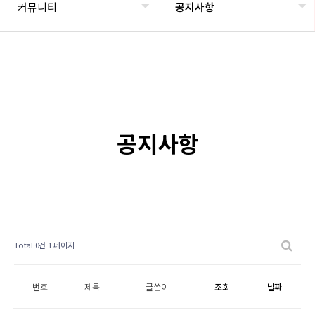
커뮤니티
공지사항
공지사항
Total 0건
1 페이지
번호
제목
글쓴이
조회
날짜