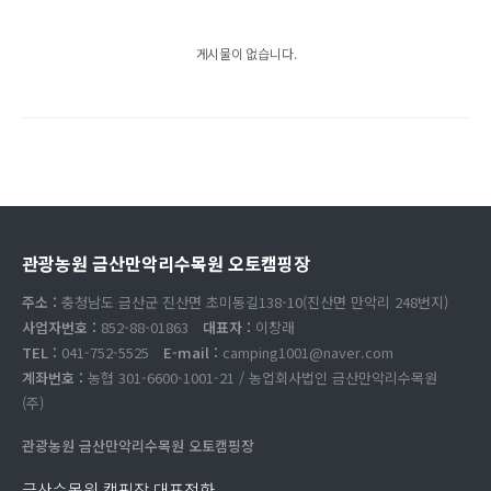
게시물이 없습니다.
관광농원 금산만악리수목원 오토캠핑장
주소 :
충청남도 금산군 진산면 초미동길138-10(진산면 만악리 248번지)
사업자번호 :
852-88-01863
대표자 :
이창래
TEL :
041-752-5525
E-mail :
camping1001@naver.com
계좌번호 :
농협 301-6600-1001-21 / 농업회사법인 금산만악리수목원
(주)
관광농원 금산만악리수목원 오토캠핑장
금산수목원 캠핑장 대표전화