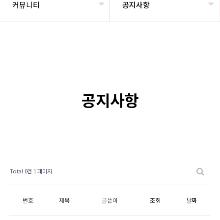
커뮤니티
공지사항
공지사항
Total 0건
1 페이지
번호
제목
글쓴이
조회
날짜