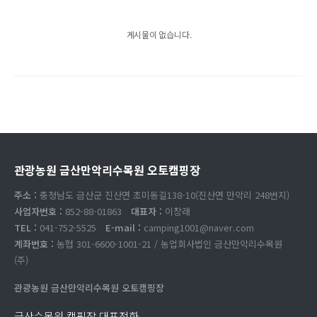
게시물이 없습니다.
관광농원 금산만악리수목원 오토캠핑장
주소 :
충청남도 금산군 진산면 초미동길138-10(진산면 만악리 248번지)
사업자번호 :
852-88-01863
대표자 :
이창래
TEL :
041-752-5525
E-mail :
camping1001@naver.com
계좌번호 :
농협 301-6600-1001-21 / 농업회사법인 금산만악리수목원
(주)
관광농원 금산만악리수목원 오토캠핑장
금산수목원 캠핑장 대표전화