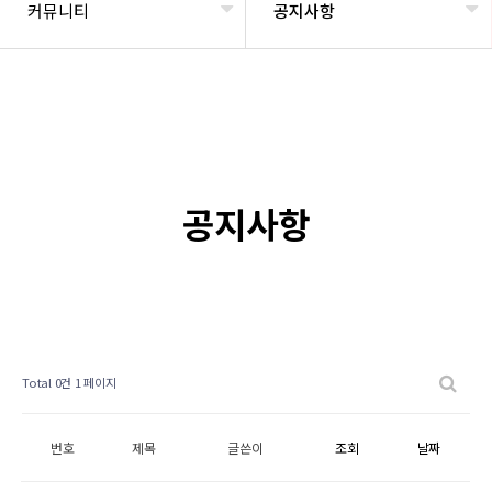
커뮤니티
공지사항
공지사항
Total 0건
1 페이지
번호
제목
글쓴이
조회
날짜