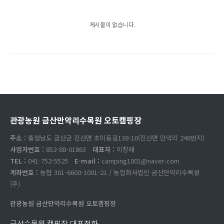
게시물이 없습니다.
관광농원 금산만악리수목원 오토캠핑장
주소 :
충청남도 금산군 진산면 초미동길138-10(진산면 만악리 248번지)
사업자번호 :
852-88-01863
대표자 :
이창래
TEL :
041-752-5525
E-mail :
camping1001@naver.com
계좌번호 :
농협 301-6600-1001-21 / 농업회사법인 금산만악리수목원
(주)
관광농원 금산만악리수목원 오토캠핑장
금산수목원 캠핑장 대표전화