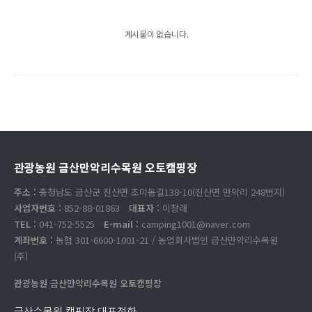
게시물이 없습니다.
관광농원 금산만악리수목원 오토캠핑장
주소 :
충청남도 금산군 진산면 초미동길138-10(진산면 만악리 248번지)
사업자번호 :
852-88-01863
대표자 :
이창래
TEL :
041-752-5525
E-mail :
camping1001@naver.com
계좌번호 :
농협 301-6600-1001-21 / 농업회사법인 금산만악리수목원
(주)
관광농원 금산만악리수목원 오토캠핑장
금산수목원 캠핑장 대표전화