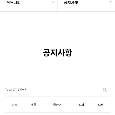
커뮤니티
공지사항
공지사항
Total 0건
1 페이지
번호
제목
글쓴이
조회
날짜