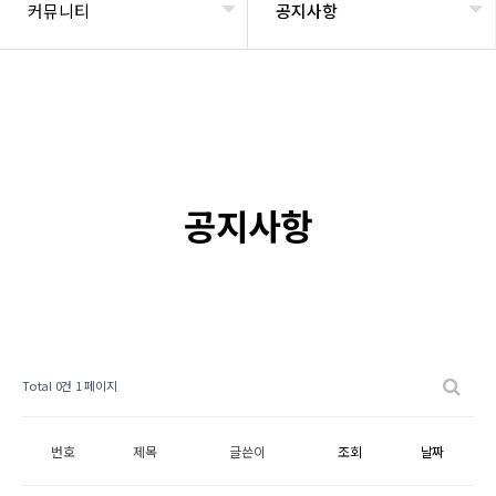
커뮤니티
공지사항
공지사항
Total 0건
1 페이지
번호
제목
글쓴이
조회
날짜