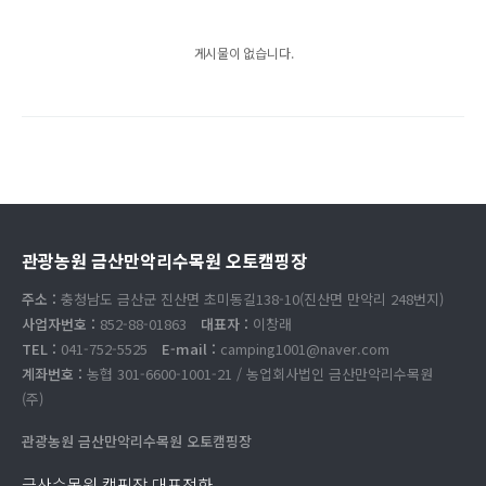
게시물이 없습니다.
관광농원 금산만악리수목원 오토캠핑장
주소 :
충청남도 금산군 진산면 초미동길138-10(진산면 만악리 248번지)
사업자번호 :
852-88-01863
대표자 :
이창래
TEL :
041-752-5525
E-mail :
camping1001@naver.com
계좌번호 :
농협 301-6600-1001-21 / 농업회사법인 금산만악리수목원
(주)
관광농원 금산만악리수목원 오토캠핑장
금산수목원 캠핑장 대표전화