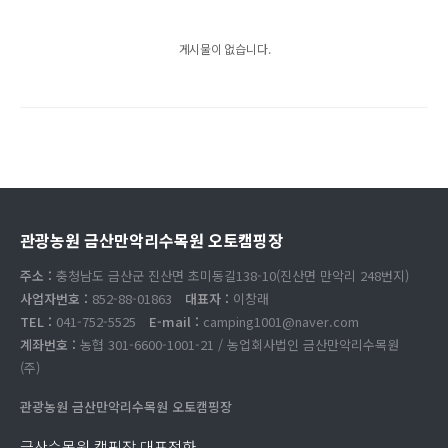
게시물이 없습니다.
관광농원 금산만악리수목원 오토캠핑장
주소 :
충청남도 금산군 진산면 초미동길138-10(진산면 만악리 248번지)
사업자번호 :
852-88-01863
대표자 :
이창래
TEL :
041-752-5525
E-mail :
camping1001@naver.com
계좌번호 :
농협 301-6600-1001-21 / 농업회사법인 금산만악리수목원
(주)
관광농원 금산만악리수목원 오토캠핑장
금산수목원 캠핑장 대표전화