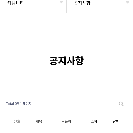
커뮤니티
공지사항
공지사항
Total 0건
1 페이지
번호
제목
글쓴이
조회
날짜