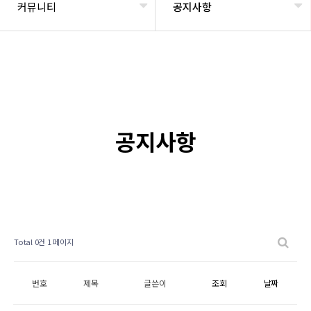
커뮤니티
공지사항
공지사항
Total 0건
1 페이지
번호
제목
글쓴이
조회
날짜