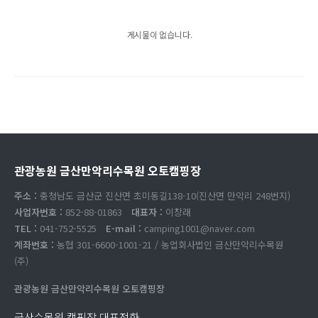
게시물이 없습니다.
관광농원 금산만악리수목원 오토캠핑장
주소 :
충청남도 금산군 진산면 초미동길138-10(진산면 만악리 248번지)
사업자번호 :
852-88-01863
대표자 :
이창래
TEL :
041-752-5525
E-mail :
camping1001@naver.com
계좌번호 :
농협 301-6600-1001-21 / 농업회사법인 금산만악리수목원
(주)
관광농원 금산만악리수목원 오토캠핑장
금산수목원 캠핑장 대표전화