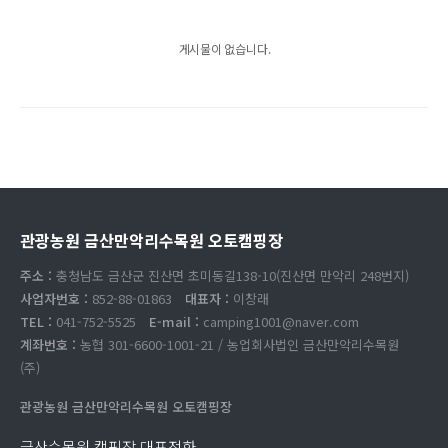
게시물이 없습니다.
관광농원 금산만악리수목원 오토캠핑장
주소 :
충청남도 금산군 진산면 초미동길138-10(진산면 만악리 248번지)
사업자번호 :
852-88-01863
대표자 :
이창래
TEL :
041-752-5525
E-mail :
camping1001@naver.com
계좌번호 :
농협 301-6600-1001-21 / 농업회사법인 금산만악리수목원
(주)
관광농원 금산만악리수목원 오토캠핑장
금산수목원 캠핑장 대표전화