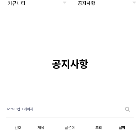
커뮤니티
공지사항
공지사항
Total 0건
1 페이지
번호
제목
글쓴이
조회
날짜