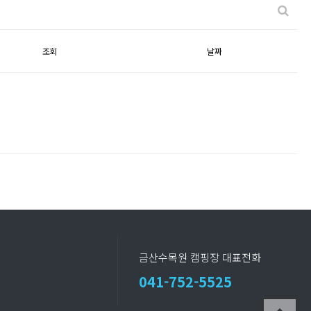
조회
날짜
금산수목원 캠핑장 대표전화
041-752-5525