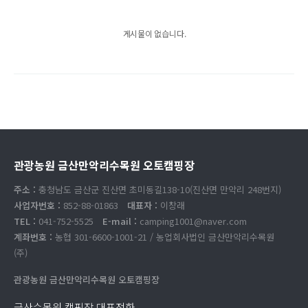
게시물이 없습니다.
관광농원 금산만악리수목원 오토캠핑장
주소 :
충청남도 금산군 진산면 초미동길138-10(진산면 만악리 248번지)
사업자번호 :
852-88-01863
대표자 :
이창래
TEL :
041-752-5525
E-mail :
camping1001@naver.com
계좌번호 :
농협 301-6600-1001-21 / 농업회사법인 금산만악리수목원
(주)
관광농원 금산만악리수목원 오토캠핑장
금산수목원 캠핑장 대표전화