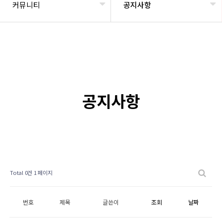
커뮤니티
공지사항
공지사항
Total 0건
1 페이지
번호
제목
글쓴이
조회
날짜