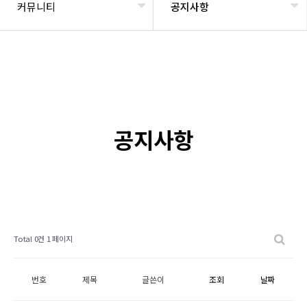
커뮤니티
공지사항
공지사항
Total 0건
1 페이지
번호
제목
글쓴이
조회
날짜