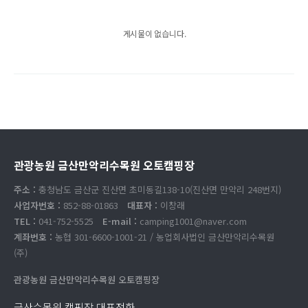
게시물이 없습니다.
관광농원 금산만악리수목원 오토캠핑장
주소 :
충청남도 금산군 진산면 초미동길138-10(진산면 만악리 248번지)
사업자번호 :
852-88-01863
대표자 :
이창래
TEL :
041-752-5525
E-mail :
camping1001@naver.com
계좌번호 :
농협 301-6600-1001-21 / 농업회사법인 금산만악리수목원
(주)
관광농원 금산만악리수목원 오토캠핑장
금산수목원 캠핑장 대표전화