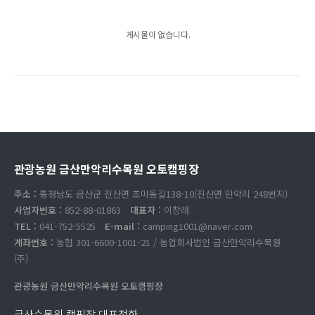
게시물이 없습니다.
관광농원 금산만악리수목원 오토캠핑장
주소 :
충청남도 금산군 진산면 초미동길138-10(진산면 만악리 248번지)
사업자번호 :
852-88-01863
대표자 :
이창래
TEL :
041-752-5525
E-mail :
camping1001@naver.com
계좌번호 :
농협 301-6600-1001-21 / 농업회사법인 금산만악리수목원
(주)
관광농원 금산만악리수목원 오토캠핑장
금산수목원 캠핑장 대표전화