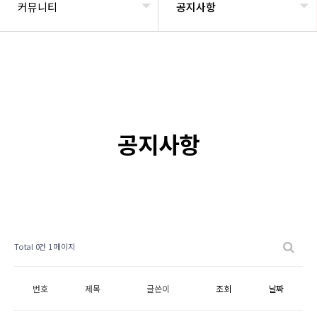
커뮤니티
공지사항
공지사항
Total 0건
1 페이지
번호
제목
글쓴이
조회
날짜