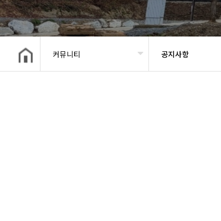
커뮤니티
공지사항