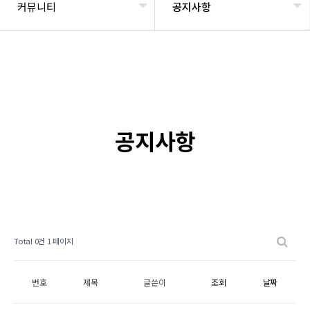
커뮤니티
공지사항
공지사항
Total 0건
1 페이지
번호
제목
글쓴이
조회
날짜