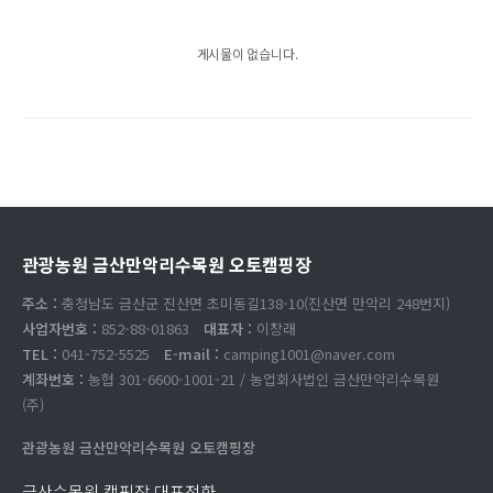
게시물이 없습니다.
관광농원 금산만악리수목원 오토캠핑장
주소 :
충청남도 금산군 진산면 초미동길138-10(진산면 만악리 248번지)
사업자번호 :
852-88-01863
대표자 :
이창래
TEL :
041-752-5525
E-mail :
camping1001@naver.com
계좌번호 :
농협 301-6600-1001-21 / 농업회사법인 금산만악리수목원
(주)
관광농원 금산만악리수목원 오토캠핑장
금산수목원 캠핑장 대표전화