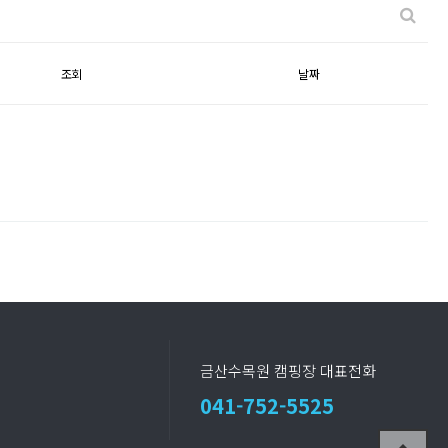
조회
날짜
금산수목원 캠핑장 대표전화
041-752-5525