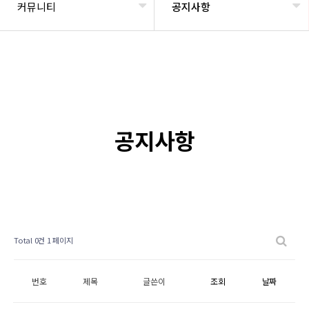
커뮤니티
공지사항
공지사항
Total 0건
1 페이지
번호
제목
글쓴이
조회
날짜