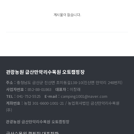
게시물이 없습니다.
관광농원 금산만악리수목원 오토캠핑장
주소 :
충청남도 금산군 진산면 초미동길138-10(진산면 만악리 248번지)
사업자번호 :
852-88-01863
대표자 :
이창래
TEL :
041-752-5525
E-mail :
camping1001@naver.com
계좌번호 :
농협 301-6600-1001-21 / 농업회사법인 금산만악리수목원
(주)
관광농원 금산만악리수목원 오토캠핑장
금산수목원 캠핑장 대표전화