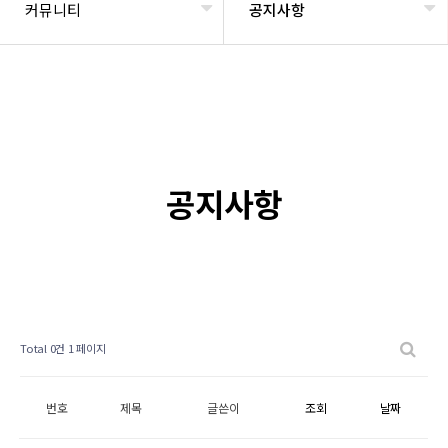
커뮤니티
공지사항
공지사항
Total 0건
1 페이지
번호
제목
글쓴이
조회
날짜