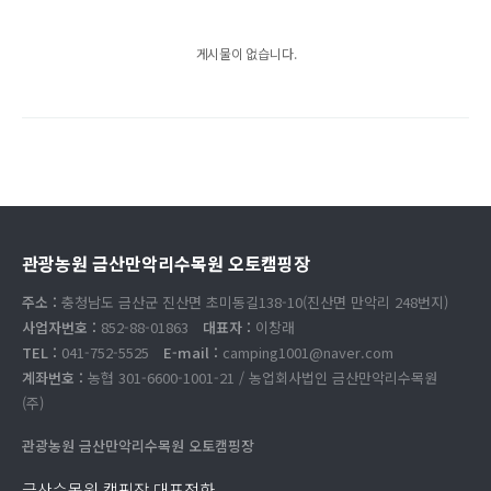
게시물이 없습니다.
관광농원 금산만악리수목원 오토캠핑장
주소 :
충청남도 금산군 진산면 초미동길138-10(진산면 만악리 248번지)
사업자번호 :
852-88-01863
대표자 :
이창래
TEL :
041-752-5525
E-mail :
camping1001@naver.com
계좌번호 :
농협 301-6600-1001-21 / 농업회사법인 금산만악리수목원
(주)
관광농원 금산만악리수목원 오토캠핑장
금산수목원 캠핑장 대표전화