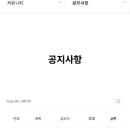
커뮤니티
공지사항
공지사항
Total 0건
1 페이지
번호
제목
글쓴이
조회
날짜