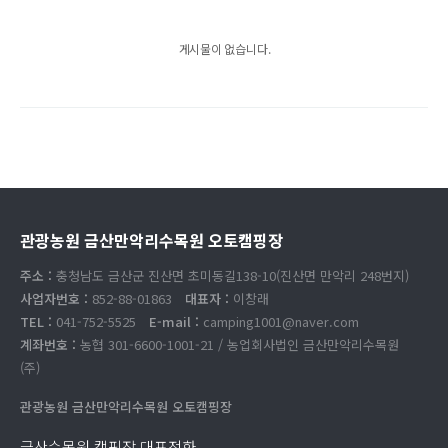
게시물이 없습니다.
관광농원 금산만악리수목원 오토캠핑장
주소 :
충청남도 금산군 진산면 초미동길138-10(진산면 만악리 248번지)
사업자번호 :
852-88-01863
대표자 :
이창래
TEL :
041-752-5525
E-mail :
camping1001@naver.com
계좌번호 :
농협 301-6600-1001-21 / 농업회사법인 금산만악리수목원
(주)
관광농원 금산만악리수목원 오토캠핑장
금산수목원 캠핑장 대표전화