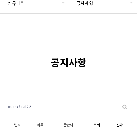
커뮤니티
공지사항
공지사항
Total 0건
1 페이지
번호
제목
글쓴이
조회
날짜