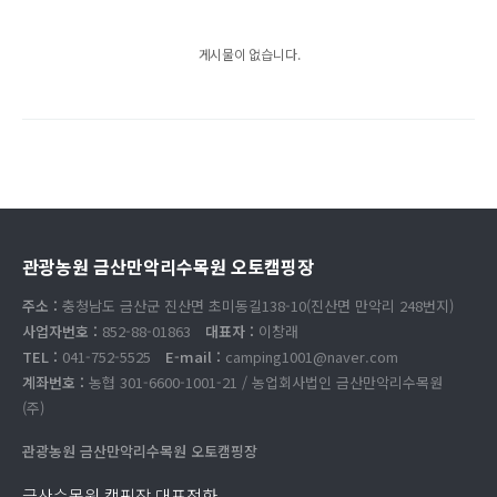
게시물이 없습니다.
관광농원 금산만악리수목원 오토캠핑장
주소 :
충청남도 금산군 진산면 초미동길138-10(진산면 만악리 248번지)
사업자번호 :
852-88-01863
대표자 :
이창래
TEL :
041-752-5525
E-mail :
camping1001@naver.com
계좌번호 :
농협 301-6600-1001-21 / 농업회사법인 금산만악리수목원
(주)
관광농원 금산만악리수목원 오토캠핑장
금산수목원 캠핑장 대표전화