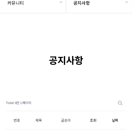
커뮤니티
공지사항
공지사항
Total 0건
1 페이지
번호
제목
글쓴이
조회
날짜