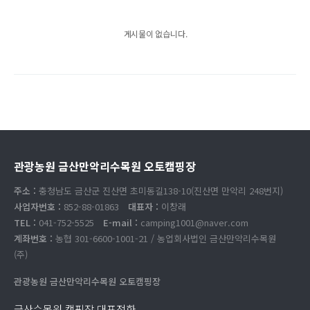
게시물이 없습니다.
관광농원 금산만악리수목원 오토캠핑장
주소 :
충청남도 금산군 진산면 초미동길138-10(진산면 만악리 248번지)
사업자번호 :
852-88-01863
대표자 :
이창래
TEL :
041-752-5525
E-mail :
camping1001@naver.com
계좌번호 :
농협 301-6600-1001-21 / 농업회사법인 금산만악리수목원
(주)
관광농원 금산만악리수목원 오토캠핑장
금산수목원 캠핑장 대표전화