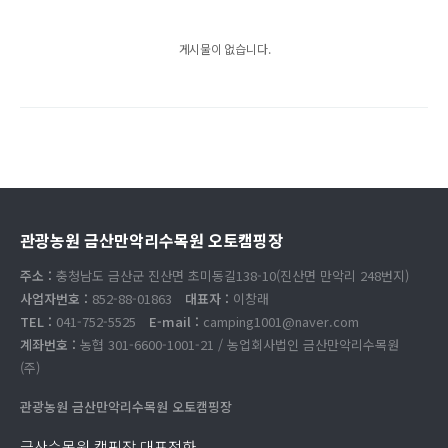
게시물이 없습니다.
관광농원 금산만악리수목원 오토캠핑장
주소 :
충청남도 금산군 진산면 초미동길138-10(진산면 만악리 248번지)
사업자번호 :
852-88-01863
대표자 :
이창래
TEL :
041-752-5525
E-mail :
camping1001@naver.com
계좌번호 :
농협 301-6600-1001-21 / 농업회사법인 금산만악리수목원
(주)
관광농원 금산만악리수목원 오토캠핑장
금산수목원 캠핑장 대표전화