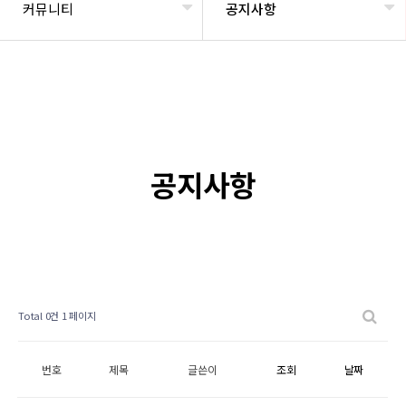
커뮤니티
공지사항
공지사항
Total 0건
1 페이지
번호
제목
글쓴이
조회
날짜