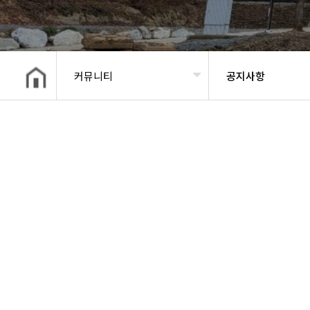
커뮤니티
공지사항